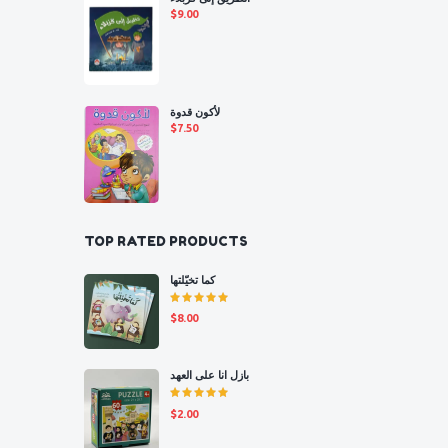
$
9.00
لأكون قدوة
$
7.50
TOP RATED PRODUCTS
كما تخيّلتها
Rated
$
8.00
5.00
out
of 5
بازل انا على العهد
Rated
$
2.00
5.00
out
of 5