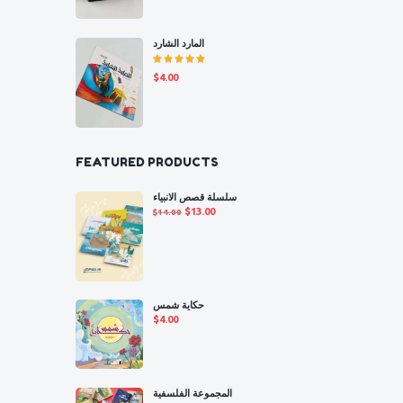
المارد الشارد
Rated
$
4.00
5.00
out
of 5
FEATURED PRODUCTS
سلسلة قصص الانبياء
Original
Current
$
13.00
$
14.00
price
price
was:
is:
$14.00.
$13.00.
حكاية شمس
$
4.00
المجموعة الفلسفية