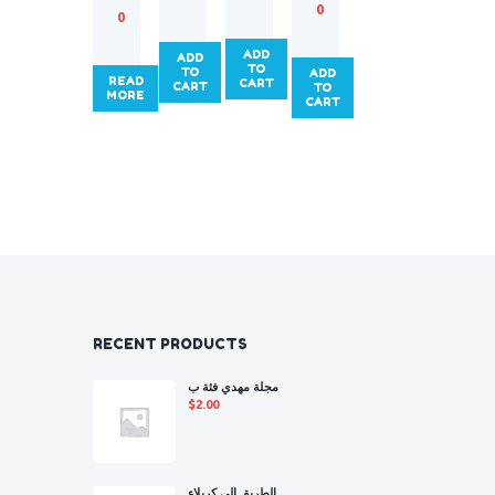
0
ز
م
ل
ي
0
ة
و
خ
ع
ي
ADD
ADD
و
ا
TO
TO
ADD
READ
د
CART
ل
CART
TO
MORE
CART
RECENT PRODUCTS
مجلة مهدي فئة ب
$
2.00
الطريق إلى كربلاء