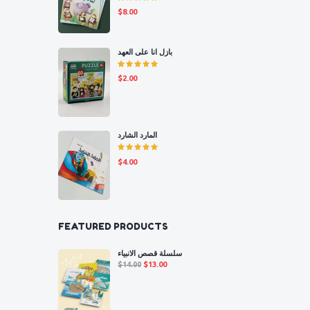
Rated
$
8.00
5.00
out
of 5
بازل انا على العهد
Rated
$
2.00
5.00
out
of 5
المارد الشارد
Rated
$
4.00
5.00
out
of 5
FEATURED PRODUCTS
سلسلة قصص الانبياء
Original
Current
$
14.00
$
13.00
price
price
was:
is:
$14.00.
$13.00.