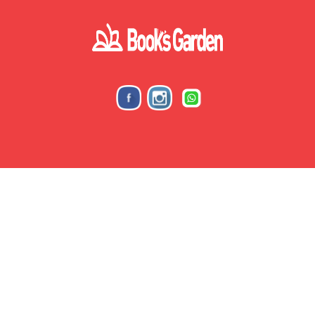
BooksGardenStore © 2026 All right reserved.
POWERED BY
Meem Prod. s.a.r.l