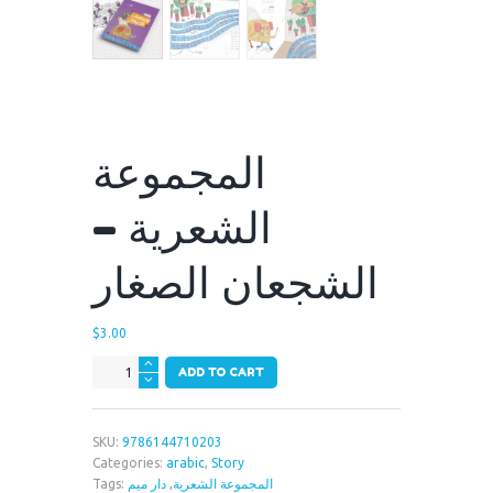
المجموعة
الشعرية –
الشجعان الصغار
$
3.00
المجموعة
ADD TO CART
الشعرية
-
الشجعان
SKU:
9786144710203
الصغار
Categories:
arabic
,
Story
quantity
المجموعة الشعرية
,
دار ميم
Tags: