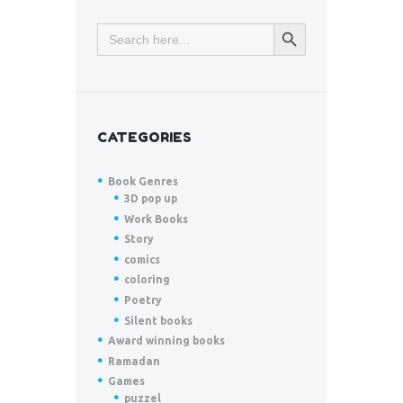
SEARCH BUTTON
Search
for:
CATEGORIES
Book Genres
3D pop up
Work Books
Story
comics
coloring
Poetry
Silent books
Award winning books
Ramadan
Games
puzzel