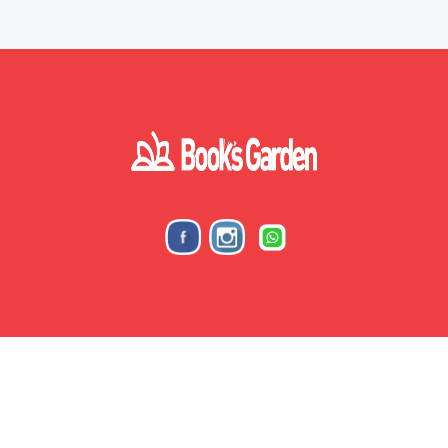
BooksGardenStore © 2026 All right reserved.
POWERED BY
Meem Prod. s.a.r.l