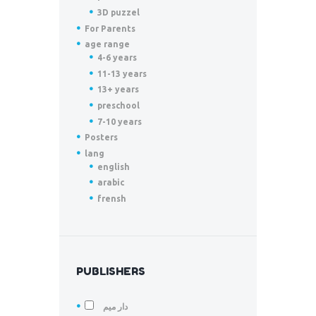
3D puzzel
For Parents
age range
4-6 years
11-13 years
13+ years
preschool
7-10 years
Posters
lang
english
arabic
frensh
PUBLISHERS
دار ميم