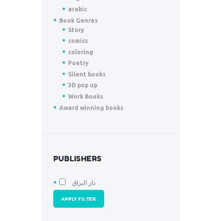
arabic
Book Genres
Story
comics
coloring
Poetry
Silent books
3D pop up
Work Books
Award winning books
PUBLISHERS
دار البراق
APPLY FILTER