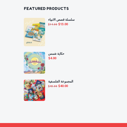
FEATURED PRODUCTS
سلسلة قصص الانبياء
Original
Current
$
13.00
$
14.00
price
price
was:
is:
$14.00.
$13.00.
حكاية شمس
$
4.00
المجموعة الفلسفية
Original
Current
$
40.00
$
45.00
price
price
was:
is:
$45.00.
$40.00.