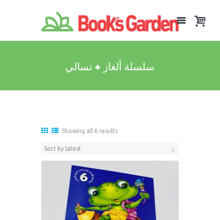
سلسلة ألغاز + تسالي
Sorted
Showing all 6 results
by
latest