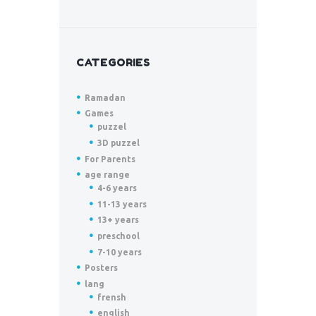
CATEGORIES
Ramadan
Games
puzzel
3D puzzel
For Parents
age range
4-6 years
11-13 years
13+ years
preschool
7-10 years
Posters
lang
frensh
english