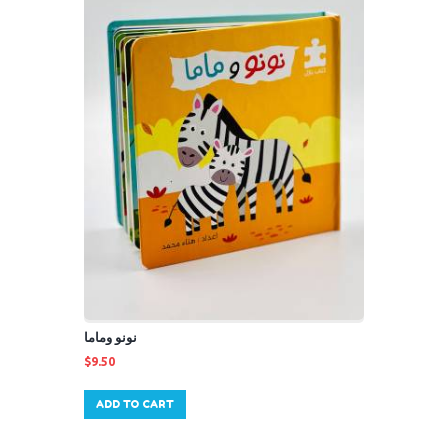
نونو وماما
$
9.50
ADD TO CART