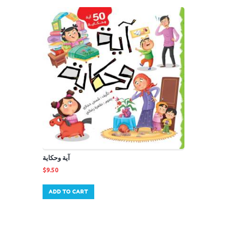
آية وحكاية
$
9.50
ADD TO CART