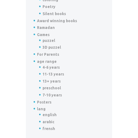
Poetry
Silent books
Award winning books
Ramadan
Games
puzzel
3D puzzel
For Parents
age range
4-6 years
11-13 years
13+ years
preschool
7-10 years
Posters
lang
english
arabic
frensh