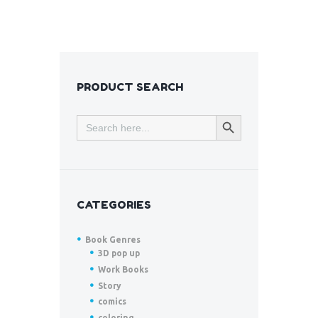
PRODUCT SEARCH
SEARCH BUTTON
Search
for:
CATEGORIES
Book Genres
3D pop up
Work Books
Story
comics
coloring